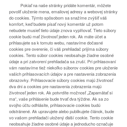
Pokiaľ na naše stránky pridáte komentár, môžete
povoliť uloženie mena, emailovej adresy a webovej stránky
do cookies. Týmto spôsobom sa snažíme zvýšiť váš
komfort, keď budete písať nový komentár už potom
nebudete musieť tieto údaje znova vyplňovať. Tieto súbory
cookie budú mať životnosť jeden rok. Ak máte účet a
prihlasujete sa k tomuto webu, nastavíme dočasné
cookies pre overenie, či váš prehliadač prijíma súbory
cookies. Tento súbor cookies neobsahuje žiadne osobné
údaje a pri zatvorení prehliadača sa zruší. Pri prihlasovaní
vám nastavíme tiež niekoľko súborov cookies pre uloženie
vašich prihlasovacích údajov a pre nastavenia zobrazenia
obrazovky. Prihlasovacie súbory cookies majú životnosť
dva dni a cookies pre nastavenia zobrazenia majú
životnosť jeden rok. Ak potvrdíte možnosť „Zapamätať si
ma“, vaše prihlásenie bude trvať dva týždne. Ak sa zo
svojho účtu odhlásite, prihlasovacie cookies budú
odstránené. Ak upravujete alebo publikujete článok, bude
vo vašom prehliadači uložený ďalší cookie. Tento cookie
neobsahuje žiadne osobné údaje a jednoducho označuje