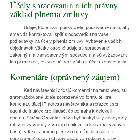
Účely spracovania a ich právny
základ plnenia zmluvy
Údaje, ktoré nám poskytujete, používame na to, aby
sme vás kontaktovali späť s odpoveďou na vaše
požiadavky na účely plnenia zmluvy, vybavenie vašich
objednávok.Všetky osobné údaje sú spracované
zákonným a transparentným spôsobom a sú vyžadované
len primerané, relevantné vo vzťahu k účelu spracovania.
Komentáre (oprávnený záujem)
Keď návštevníci pridajú komentár na tento web, sú
zhromažďované údaje zobrazené vo formulári pre
komentár, ďalej IP adresa návštevníka a reťazec user
agent definujúce prehliadač, čo pomáha k detekcii
spamu. Službe Gravatar môže byť poskytnutý anonymný
reťazec vytvorený z vašej emailovej adresy (nazývaný aj
hash), vďaka ktorému je možné určiť či túto službu
používate. Zásady ochrany osobných údajov služby