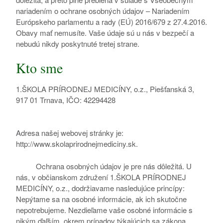
nariadením o ochrane osobných údajov – Nariadením
Európskeho parlamentu a rady (EÚ) 2016/679 z 27.4.2016.
Obavy mať nemusíte. Vaše údaje sú u nás v bezpečí a
nebudú nikdy poskytnuté tretej strane.
Kto sme
1.ŠKOLA PRÍRODNEJ MEDICÍNY, o.z., Piešťanská 3,
917 01 Trnava, IČO: 42294428
Adresa našej webovej stránky je:
http://www.skolaprirodnejmediciny.sk.
Ochrana osobných údajov je pre nás dôležitá. U
nás, v občianskom združení 1.ŠKOLA PRÍRODNEJ
MEDICÍNY, o.z., dodržiavame nasledujúce princípy:
Nepýtame sa na osobné informácie, ak ich skutočne
nepotrebujeme. Nezdieľame vaše osobné informácie s
nikým ďaľším, okrem prípadov týkajúcich sa zákona,