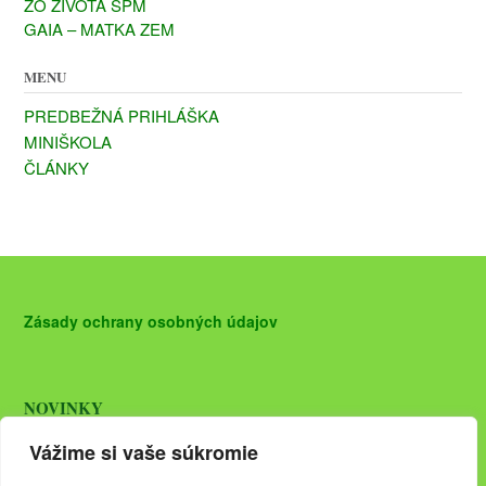
ZO ŽIVOTA ŠPM
GAIA – MATKA ZEM
MENU
PREDBEŽNÁ PRIHLÁŠKA
MINIŠKOLA
ČLÁNKY
Zásady ochrany osobných údajov
NOVINKY
27.03.2019 otvárame nový ročník
ŠKOLY PRÍRODNEJ
Vážime si vaše súkromie
MEDICÍNY
. V prípade záujmu vyplňte
predbežnú prihlášku.