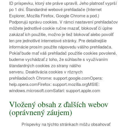
ID príspevku, ktorý ste práve upravili. Jeho platnosť vyprší
po 1 dni. Štandardné webové prehliadače (Internet
Explorer, Mozilla Firefox, Google Chrome a pod.)
Podporujú správu cookies. V rámci nastavení prehliadačov
môžete jednotlivé cookie ručne mazať, blokovať či úplne
zakázať ich použitie, možno je tiež blokovať alebo povoliť
len pre jednotlivé internetové stránky. Pre detailnejšie
informácie prosím použite nápovedu vášho prehliadača.
Pokiaľ bude mať váš prehliadač použitie cookies povolené,
budeme vychádzať z toho, že súhlasíte s využívaním
štandardných cookies zo strany nášho
serveru. Deaktivácia cookies v rôznych
prehliadačoch Chrome: support.google.comOpera:
help.opera.comFirefox: support.mozilla.orgMSIE:
windows.microsoft.comSafari: support.apple.com
Vložený obsah z ďalších webov
(oprávnený záujem)
Príspevky na týchto stránkach môžu obsahovať