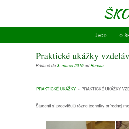
Prejsť
ŠKO
na
obsah
ÚVOD
O Š
Praktické ukážky vzdeláv
Pridané do
3. marca 2019
od
Renata
PRAKTICKÉ UKÁŽKY
»
PRAKTICKÉ UKÁŽKY VZ
Študenti si precvičujú rôzne techniky prírodnej m