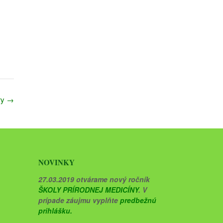
ry
→
NOVINKY
27.03.2019 otvárame nový ročník
ŠKOLY PRÍRODNEJ MEDICÍNY
. V
prípade záujmu vyplňte
predbežnú
prihlášku.