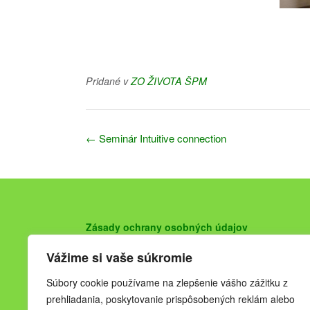
Pridané v
ZO ŽIVOTA ŠPM
Navigácia
←
Seminár Intuitive connection
v
článkoch
Zásady ochrany osobných údajov
Vážime si vaše súkromie
Súbory cookie používame na zlepšenie vášho zážitku z
prehliadania, poskytovanie prispôsobených reklám alebo