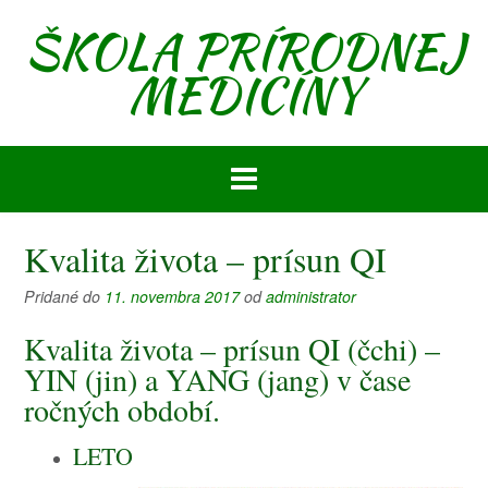
Prejsť
ŠKOLA PRÍRODNEJ
na
obsah
MEDICÍNY
Kvalita života – prísun QI
Pridané do
11. novembra 2017
od
administrator
Kvalita života – prísun QI (čchi) –
YIN (jin) a YANG (jang) v čase
ročných období.
LETO