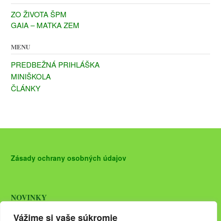
ZO ŽIVOTA ŠPM
GAIA – MATKA ZEM
MENU
PREDBEŽNÁ PRIHLÁŠKA
MINIŠKOLA
ČLÁNKY
Zásady ochrany osobných údajov
NOVINKY
27.03.2019 otvárame nový ročník
ŠKOLY PRÍRODNEJ
Vážime si vaše súkromie