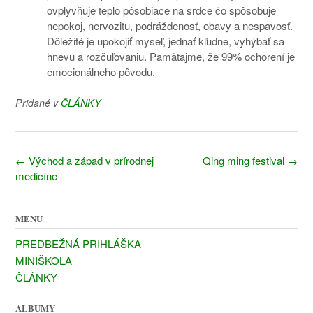
ovplyvňuje teplo pôsobiace na srdce čo spôsobuje
nepokoj, nervozitu, podráždenosť, obavy a nespavosť.
Dôležité je upokojiť myseľ, jednať kľudne, vyhýbať sa
hnevu a rozčuľovaniu. Pamätajme, že 99% ochorení je
emocionálneho pôvodu.
Pridané v
ČLÁNKY
Navigácia
←
Východ a západ v prírodnej
Qing ming festival
→
v
medicíne
článkoch
MENU
PREDBEŽNÁ PRIHLÁŠKA
MINIŠKOLA
ČLÁNKY
ALBUMY