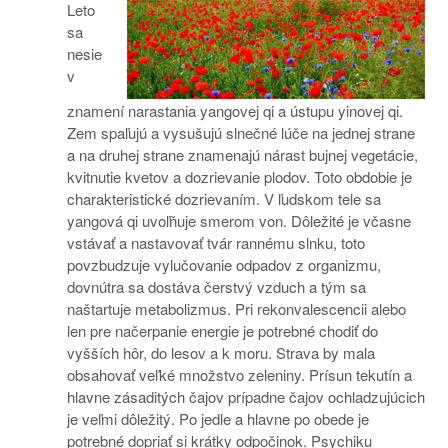
Leto
sa
nesie
v
znamení narastania yangovej qi a ústupu yinovej qi.
Zem spaľujú a vysušujú slnečné lúče na jednej strane
a na druhej strane znamenajú nárast bujnej vegetácie,
kvitnutie kvetov a dozrievanie plodov. Toto obdobie je
charakteristické dozrievaním. V ľudskom tele sa
yangová qi uvoľňuje smerom von. Dôležité je včasne
vstávať a nastavovať tvár rannému slnku, toto
povzbudzuje vylučovanie odpadov z organizmu,
dovnútra sa dostáva čerstvý vzduch a tým sa
naštartuje metabolizmus. Pri rekonvalescencii alebo
len pre načerpanie energie je potrebné chodiť do
vyšších hôr, do lesov a k moru. Strava by mala
obsahovať veľké množstvo zeleniny. Prísun tekutín a
hlavne zásaditých čajov prípadne čajov ochladzujúcich
je veľmi dôležitý. Po jedle a hlavne po obede je
potrebné dopriať si krátky odpočinok. Psychiku